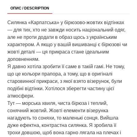
ОПИС / DESCRIPTION
Силянка «Карпатська» у бірюзово-жовтих відтінках
— для тих, хто не завжди носить національний одяг,
але не проти додати в образ щось з українським
характером. А якщо у вашій вишиванці є бірюзові чи
жовті деталі — ця прикраса стане ідеальним
доповненням.
Я давно хотіла зробити її саме в такій гамі. Не тому,
що це кольори прапора, а тому, що в оригіналі
старовинної прикраси, з якої взято візерунок, були
подібні відтінки. Хотілося зберегти частину цієї
атмосфери.
Тут — морська хвиля, чиста бірюза і теплий,
сонячний жовтий. Жовті елементи візерунка
нагадують то соняхи, то маленькі сонця. Вийшла
дуже ефектна, контрастна силянка. Я зробила її
трохи довшою, щоб вона гарно лягала на плечах і