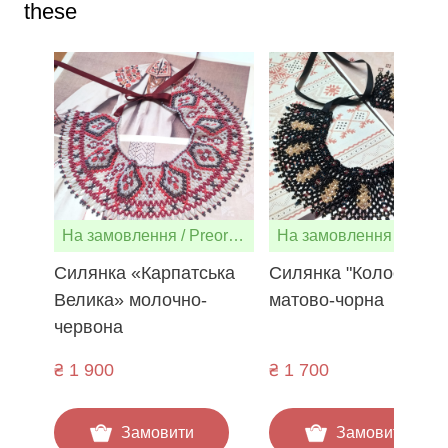
these
На замовлення / Preorder
На замо
Силянка «Карпатська
Силянка "Колоски"
Велика» молочно-
матово-чорна
червона
₴ 1 900
₴ 1 700
Замовити
Замовити