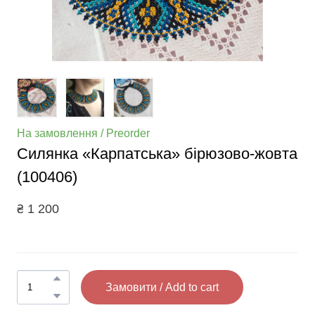
На замовлення / Preorder
Силянка «Карпатська» бірюзово-жовта
(100406)
₴ 1 200
Замовити / Add to cart