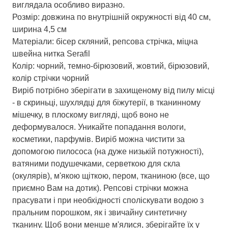
виглядала особливо виразно.
Розмір: довжина по внутрішній окружності від 40 см,
ширина 4,5 см
Матеріали: бісер скляний, репсова стрічка, міцна
швейна нитка Serafil
Колір: чорний, темно-бірюзовий, жовтий, бірюзовий,
колір стрічки чорний
Виріб потрібно зберігати в захищеному від пилу місці
- в скриньці, шухлядці для біжутерії, в тканинному
мішечку, в плоскому вигляді, щоб воно не
деформувалося. Уникайте попадання вологи,
косметики, парфумів. Виріб можна чистити за
допомогою пилососа (на дуже низькій потужності),
ватяними подушечками, серветкою для скла
(окулярів), м'якою щіткою, пером, тканиною (все, що
приємно Вам на дотик). Репсові стрічки можна
прасувати і при необхідності споліскувати водою з
пральним порошком, як і звичайну синтетичну
тканину. Щоб вони менше м'ялися, зберігайте їх у