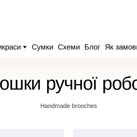
икраси
Сумки
Схеми
Блог
Як замов
ошки ручної роб
Handmade brooches