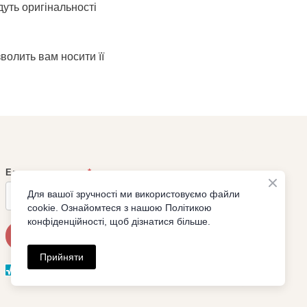
дуть оригінальності
волить вам носити її
Електронна пошта
*
Для вашої зручності ми використовуємо файли
cookie. Ознайомтеся з нашою Політикою
конфіденційності, щоб дізнатися більше.
Підписатися
Прийняти
Надано SendPulse