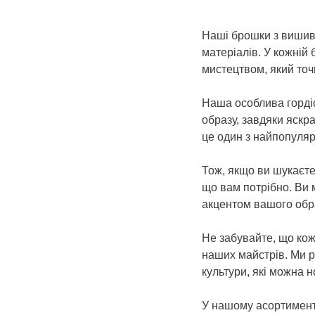
Наші брошки з вишив
матеріалів. У кожній
мистецтвом, який точн
Наша особлива гордіс
образу, завдяки яскр
це один з найпопуляр
Тож, якщо ви шукаєте
що вам потрібно. Ви 
акцентом вашого обра
Не забувайте, що ко
наших майстрів. Ми р
культури, які можна 
У нашому асортименті