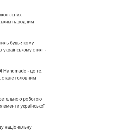
коякісних
нським народним
тиль будь-якому
 українському стилі -
I Handmade - це те,
а стане головним
 ретельною роботою
елементи української
шу національну