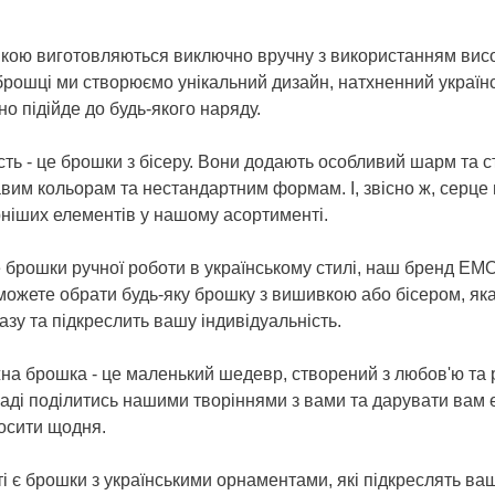
кою виготовляються виключно вручну з використанням висо
 брошці ми створюємо унікальний дизайн, натхненний украї
о підійде до будь-якого наряду.
ть - це брошки з бісеру. Вони додають особливий шарм та с
авим кольорам та нестандартним формам. І, звісно ж, серце в
ніших елементів у нашому асортименті.
 брошки ручної роботи в українському стилі, наш бренд EMO
можете обрати будь-яку брошку з вишивкою або бісером, як
зу та підкреслить вашу індивідуальність.
жна брошка - це маленький шедевр, створений з любов'ю та
аді поділитись нашими творіннями з вами та дарувати вам 
носити щодня.
 є брошки з українськими орнаментами, які підкреслять ва