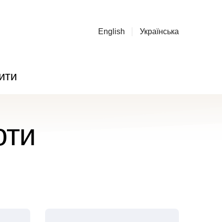
English
Українська
ити
оти