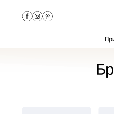
Пр
Бр