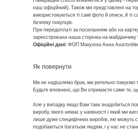
Найкращий спосіб впевнитися у цьому - переві
наш офіційний). Також ми представлені на то
використовуються ті самі фото й описи, й ті 
безпеку покупців.
При передоплаті за посиланням або на картку 
зареєстрована наша сторінка на майданчику Uk
Офіційні дані:
ФОП Макухіна Анна Анатоліїв
Як повернути
Ми не надішлемо брак, ми ретельно пакуємо т
Будьте впевнені, що Ви отримаєте саме те, 
Але у випадку якщо Вам таки знадобиться пов
виробу, якого немає у наявності і який ми в
лише дуже специфічних виробів, які можуть 
подобаються багатьом людям, і у нас не стане