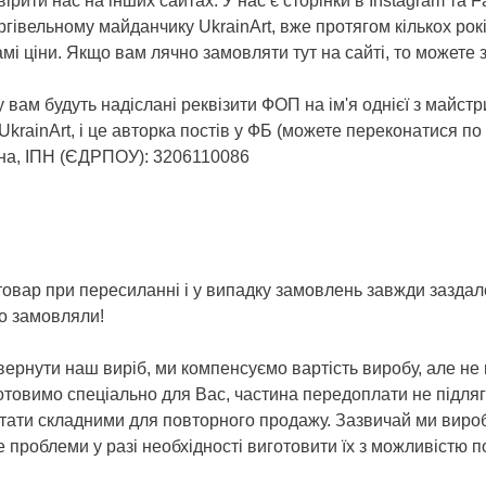
рити нас на інших сайтах. У нас є сторінки в Instagram та F
ргівельному майданчику UkrainArt, вже протягом кількох ро
самі ціни. Якщо вам лячно замовляти тут на сайті, то может
вам будуть надіслані реквізити ФОП на ім'я однієї з майстр
rainArt, і це авторка постів у ФБ (можете переконатися по п
на, ІПН (ЄДРПОУ): 3206110086
овар при пересиланні і у випадку замовлень завжди заздал
що замовляли!
ернути наш виріб, ми компенсуємо вартість виробу, але не 
иготовимо спеціально для Вас, частина передоплати не підл
стати складними для повторного продажу. Зазвичай ми вироб
 проблеми у разі необхідності виготовити їх з можливістю 