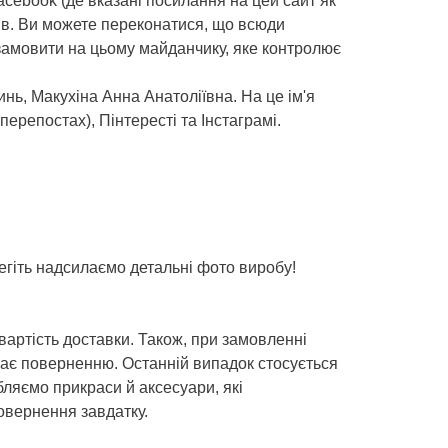
acebook (де вказані посилання на цей сайт як
ків. Ви можете переконатися, що всюди
е замовити на цьому майданчику, яке контролює
инь, Макухіна Анна Анатоліївна. На це ім'я
ерепостах), Пінтересті та Інстаграмі.
егіть надсилаємо детальні фото виробу!
вартість доставки. Також, при замовленні
ягає поверненню. Останній випадок стосується
ляємо прикраси й аксесуари, які
повернення завдатку.