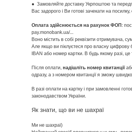
● Замовляйте доставку Укрпоштою та передп
Вас задорого і Ви готові зачекати на посилку
Оплата здійснюється на рахунок ФОП
: по
pay.monobank.ua/...
Воно містить в собі реквізити отримувача, с
Але якщо ви піклуєтеся про власну цифрову б
IBAN або номер картки. В будь якому разі, це
Після оплати,
надішліть номер квитанції
або
одразу, а з номером квитанції я зможу швидко
В разі оплати на картку і при замовленні гот
законодавством України.
Як знати, що ви не шахраї
Ми не шахраї)