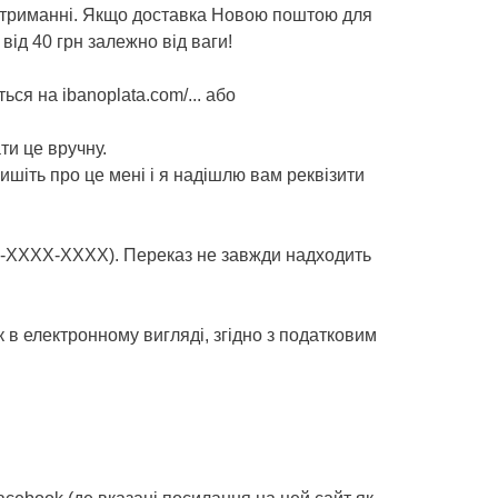
отриманні. Якщо доставка Новою поштою для
від 40 грн залежно від ваги!
ься на ibanoplata.com/... або
ти це вручну.
шіть про це мені і я надішлю вам реквізити
ХХ-ХХХХ-ХХХХ). Переказ не завжди надходить
к в електронному вигляді, згідно з податковим