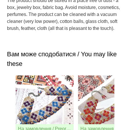
The product should be stored in a place free of dust - a
box, jewelry box, fabric bag. Avoid moisture, cosmetics,
perfumes. The product can be cleaned with a vacuum
cleaner (very low power), cotton balls, glass cloth, soft
brush, feather, cloth (all that is pleasant to the touch).
Вам може сподобатися / You may like
these
На замовлення / Preorder
На замо