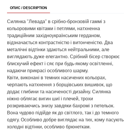
ОПИС / DESCRIPTION
Силянка "Левада" в срібно-бронзовій гаммі з
кольоровими квітами і петлями, натхненна
традиційним західноукраїнським герданом,
відзначається контрастністю і витонченістю. Два
металічні відтінки здаються нейтральними, але
виглядають дуже елегантно. Срібний бісер створює
блискучий ефект і сяє при будь-якому освітленні,
надаючи прикрасі особливого шарму.
Квіти, виконані в темних насичених кольорах,
черпають натхнення з борщівських вишивок, що
додає глибини та насиченості дизайну. Силянка
ніжно облягає вигин шиї і плечей, трохи
розкриваючись знизу завдяки бахромі з петельок.
Вона чудово підійде як до світлого, так і до темного
одягу. Особливо добре виглядає на тих, кому пасують
холодні відтінки, особливо брюнеткам.