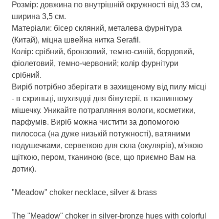
Розмір: довжина по внутрішній окружності від 33 см,
ширина 3,5 см.
Матеріали: бісер скляний, металева фурнітура
(Китай), міцна швейна нитка Serafil.
Колір: срібний, бронзовий, темно-синій, бордовий,
фіолетовий, темно-червоний; колір фурнітури
срібний.
Виріб потрібно зберігати в захищеному від пилу місці
- в скриньці, шухлядці для біжутерії, в тканинному
мішечку. Уникайте потрапляння вологи, косметики,
парфумів. Виріб можна чистити за допомогою
пилососа (на дуже низькій потужності), ватяними
подушечками, серветкою для скла (окулярів), м'якою
щіткою, пером, тканиною (все, що приємно Вам на
дотик).
"Meadow" choker necklace, silver & brass
The "Meadow" choker in silver-bronze hues with colorful