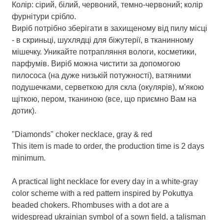
Колір: сірий, білий, червоний, темно-червоний; колір
фурнітури срібло.
Виріб потрібно зберігати в захищеному від пилу місці
- в скриньці, шухлядці для біжутерії, в тканинному
мішечку. Уникайте потрапляння вологи, косметики,
парфумів. Виріб можна чистити за допомогою
пилососа (на дуже низькій потужності), ватяними
подушечками, серветкою для скла (окулярів), м'якою
щіткою, пером, тканиною (все, що приємно Вам на
дотик).
"Diamonds" choker necklace, gray & red
This item is made to order, the production time is 2 days
minimum.
A practical light necklace for every day in a white-gray
color scheme with a red pattern inspired by Pokuttya
beaded chokers. Rhombuses with a dot are a
widespread ukrainian symbol of a sown field, a talisman