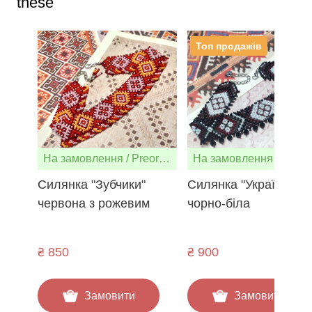
these
Топ продажів
На замовлення / Preorder
На замо
Силянка "Зубчики"
Силянка "Українка"
червона з рожевим
чорно-біла
₴ 850
₴ 900
Замовити
Замовити