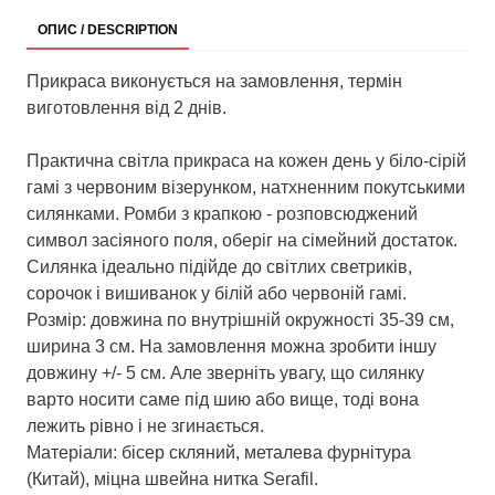
ОПИС / DESCRIPTION
Прикраса виконується на замовлення, термін
виготовлення від 2 днів.
Практична світла прикраса на кожен день у біло-сірій
гамі з червоним візерунком, натхненним покутськими
силянками. Ромби з крапкою - розповсюджений
символ засіяного поля, оберіг на сімейний достаток.
Силянка ідеально підійде до світлих светриків,
сорочок і вишиванок у білій або червоній гамі.
Розмір: довжина по внутрішній окружності 35-39 см,
ширина 3 см. На замовлення можна зробити іншу
довжину +/- 5 см. Але зверніть увагу, що силянку
варто носити саме під шию або вище, тоді вона
лежить рівно і не згинається.
Матеріали: бісер скляний, металева фурнітура
(Китай), міцна швейна нитка Serafil.