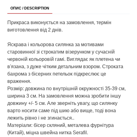
ОПИС / DESCRIPTION
Прикраса виконується на замовлення, термін
виготовлення від 2 днів.
Яскрава і кольорова силянка за мотивами
старовинної зі строкатим візерунком у сучасній
червоній кольоровій гамі. Виглядає як плетена чи
в'язана, з дуже чітким детальним взором. Строката
бахрома з бісерних петельок підкреслює це
враження.
Розмір: довжина по внутрішній окружності 35-39 см,
ширина 3 см. На замовлення можна зробити іншу
довжину +/- 5 см. Але зверніть увагу, що силянку
варто носити саме під шию або вище, тоді вона
лежить рівно і не згинається..
Матеріали: бісер скляний, металева фурнітура
(Китай), міцна швейна нитка Serafil.