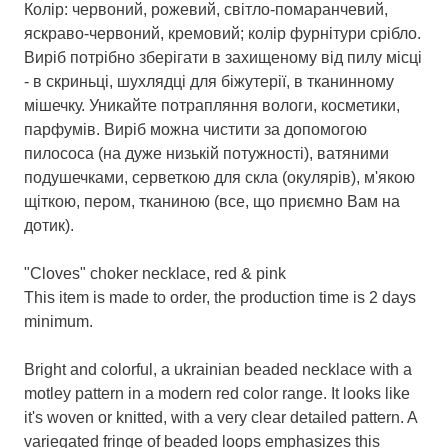
Колір: червоний, рожевий, світло-помаранчевий,
яскраво-червоний, кремовий; колір фурнітури срібло.
Виріб потрібно зберігати в захищеному від пилу місці
- в скриньці, шухлядці для біжутерії, в тканинному
мішечку. Уникайте потрапляння вологи, косметики,
парфумів. Виріб можна чистити за допомогою
пилососа (на дуже низькій потужності), ватяними
подушечками, серветкою для скла (окулярів), м'якою
щіткою, пером, тканиною (все, що приємно Вам на
дотик).
"Cloves" choker necklace, red & pink
This item is made to order, the production time is 2 days
minimum.
Bright and colorful, a ukrainian beaded necklace with a
motley pattern in a modern red color range. It looks like
it's woven or knitted, with a very clear detailed pattern. A
variegated fringe of beaded loops emphasizes this