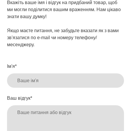
Вкажіть ваше імя і відгук на придбаний товар, щоб
Ватсап) і повідомить реквізити для оплати. Після
продаються, бажаної вами моделі може не бути в
ми могли поділитися вашим враженням. Нам цікаво
отримання оплати схема буде надіслана вам у
наявності.
знати вашу думку!
вигляді посилання на вказаний e-mail або
месенджер.
Якщо маєте питання, не забудьте вказати як з вами
зв'язатися по e-mail чи номеру телефону/
Наразі іноді поганий зв'язок через вимкнення світла,
месенджеру.
тож не переживайте якщо з вами зв'яжуться не
одразу після замовлення. Якщо буде ситуація, що ми
не зможемо відправити вам схему одразу після
Ім'я
*
оплати, ми обов'язково вам відразу напишемо коли
саме її можна чекати.
Ваш відгук
*