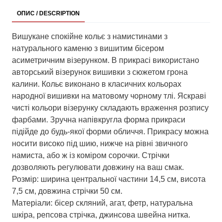
ОПИС / DESCRIPTION
Вишукане спокійне кольє з намистинами з
натурального каменю з вишитим бісером
асиметричним візерунком. В прикрасі використано
авторський візерунок вишивки з сюжетом грона
калини. Кольє виконано в класичних кольорах
народної вишивки на матовому чорному тлі. Яскраві
чисті кольори візерунку складають враження розпису
фарбами. Зручна напівкругла форма прикраси
підійде до будь-якої форми обличчя. Прикрасу можна
носити високо під шию, нижче на рівні звичного
намиста, або ж із коміром сорочки. Стрічки
дозволяють регулювати довжину на ваш смак.
Розмір: ширина центральної частини 14,5 см, висота
7,5 см, довжина стрічки 50 см.
Матеріали: бісер скляний, агат, фетр, натуральна
шкіра, репсова стрічка, джинсова швейна нитка.