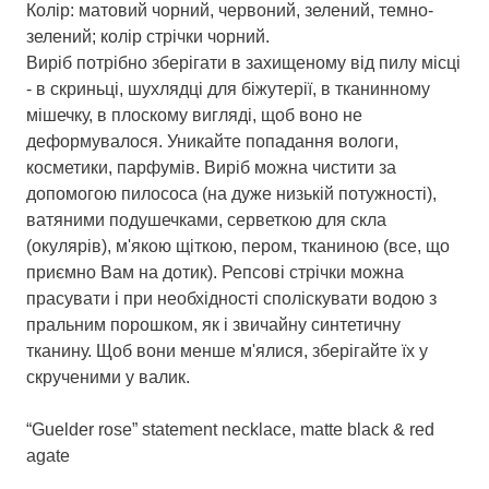
Колір: матовий чорний, червоний, зелений, темно-
зелений; колір стрічки чорний.
Виріб потрібно зберігати в захищеному від пилу місці
- в скриньці, шухлядці для біжутерії, в тканинному
мішечку, в плоскому вигляді, щоб воно не
деформувалося. Уникайте попадання вологи,
косметики, парфумів. Виріб можна чистити за
допомогою пилососа (на дуже низькій потужності),
ватяними подушечками, серветкою для скла
(окулярів), м'якою щіткою, пером, тканиною (все, що
приємно Вам на дотик). Репсові стрічки можна
прасувати і при необхідності споліскувати водою з
пральним порошком, як і звичайну синтетичну
тканину. Щоб вони менше м'ялися, зберігайте їх у
скрученими у валик.
“Guelder rose” statement necklace, matte black & red
agate