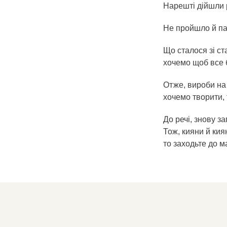
Нарешті дійшли 
Не пройшло й пар
Що сталося зі ст
хочемо щоб все б
Отже, вироби на
хочемо творити, 
До речі, знову з
Тож, кияни й кия
то заходьте до м