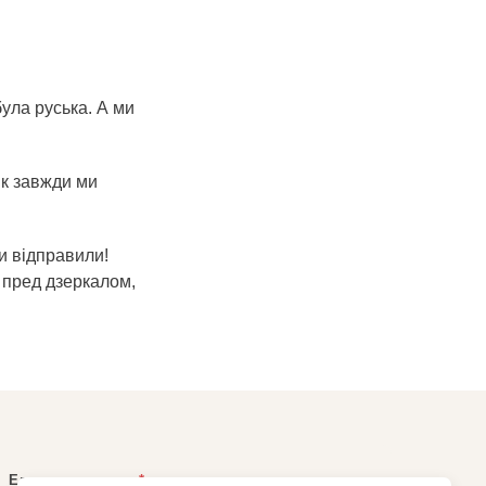
ула руська. А ми
як завжди ми
и відправили!
и пред дзеркалом,
Електронна пошта
*