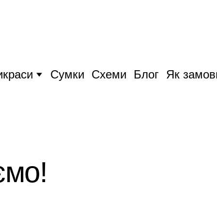
икраси
Сумки
Схеми
Блог
Як замов
ємо!