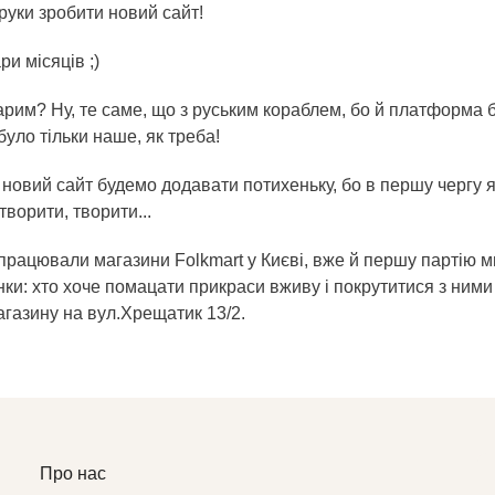
руки зробити новий сайт!
и місяців ;)
арим? Ну, те саме, що з руським кораблем, бо й платформа б
уло тільки наше, як треба!
 новий сайт будемо додавати потихеньку, бо в першу чергу 
творити, творити...
апрацювали магазини Folkmart у Києві, вже й першу партію м
нки: хто хоче помацати прикраси вживу і покрутитися з ним
агазину на вул.Хрещатик 13/2.
Про нас